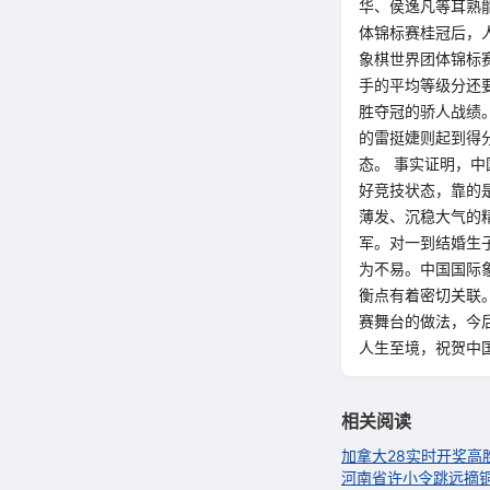
华、侯逸凡等耳熟
体锦标赛桂冠后，人
象棋世界团体锦标
手的平均等级分还
胜夺冠的骄人战绩
的雷挺婕则起到得
态。 事实证明，
好竞技状态，靠的
薄发、沉稳大气的
军。对一到结婚生
为不易。中国国际
衡点有着密切关联
赛舞台的做法，今
人生至境，祝贺中
相关阅读
加拿大28实时开奖高
河南省许小令跳远摘