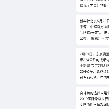
给我了力量！”刘炜
新华社北京5月23
来源：中超官方微
“共创新未来”。 
公布。 编辑：王
7月31日，东京奥
绩374公斤的成
中新网 东京7月3
204公斤、总成绩
冠军石智勇，中国
奋斗着的追梦人是
2019国际象棋
女队第四次捧起国