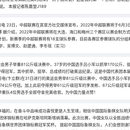
说。 本报记者陈嘉堃J189
日电 23日，中超联赛在其官方社交媒体宣布，2022年中超联赛将于6月3
博 据介绍，2022年中超联赛将在大连、海口和梅州三个赛区以赛会制方
按计划，新赛季的中超联赛将有18支球队参赛，目前各赛区参赛球队的分
浩宇、吴博文、赵建通、李冬瑶（实习）
运会男子举重81公斤级决赛中，37岁的中国选手吕小军以抓举170公斤、挺
绩夺得冠军，其中抓举、挺举、总成绩均打破奥运纪录。这是中国代表团本届
1日电(卞立群)在31日进行的奥运会男举81公斤级比赛中，中国选手吕小军
374公斤夺冠。加上此前夺得男举61公斤级冠军的李发彬、67公斤级冠军
举重队4位男选手全部夺金完美收官。为中国力量点赞！
幸福的，在奋斗中品味成功喜悦更是人生至境，相信中国国际象棋女队明天会
世界团体锦标赛在哈萨克斯坦阿斯塔纳落幕。此次比赛，中国女队以全胜战
际象棋世界团体锦标赛冠军奖杯。 提起中国国际象棋女队，人们会想到谢