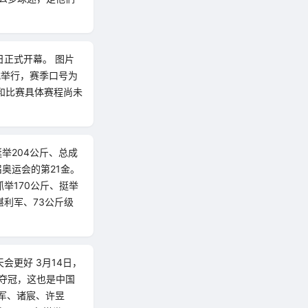
日正式开幕。 图片
式举行，赛季口号为
组和比赛具体赛程尚未
举204公斤、总成
奥运会的第21金。
抓举170公斤、挺举
谌利军、73公斤级
更好 3月14日，
绩夺冠，这也是中国
军、诸宸、许昱