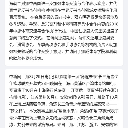
海勒兰对挪中两国进一步加强体育交流与合作表示欢迎，并代
表世界反兴奋剂机构对中国在世界反兴奋剂领域发挥积极作用
表示赞赏。 在会后签署的意向书中，双方明确将尽快签署涉及
冬季运动、手球、反兴奋剂和体育科研等具体合作内容的2018
年中挪体育交流与合作执行计划。 中国驻挪威大使王民出席了
意向书的签字仪式。 在访问挪威期间，苟仲文还与挪威奥委
会、滑雪协会、冬季两项协会和手球协会等机构的负责人就加
强相关领域的合作交换了意见，并访问了挪威体育学院和利勒
哈默尔冬奥会场馆。
中新网上海3月29日电(记者缪璐)第一届“角逐未来”长三角青少
年篮球联赛开幕式28日晚间在上海市黄浦区卢湾体育馆举行，
赛事将于10月在上海举行总决赛。 开赛后，赛事将接续在浙江
杭州(4月)、江苏常州(6月)、安徽合肥(9月)展开，最终于10月
在上海上演四强争冠，角逐长三角青少年篮球的最高荣誉——
“梦之杯”。 本次赛事主题为“角逐未来”，角逐的“角”字既代表了
青少年在赛场上奋勇争先的运动状态，又暗合长三角聚角成
势，共创未来的谋篇布局。来自上海、江苏、浙江、安徽的16