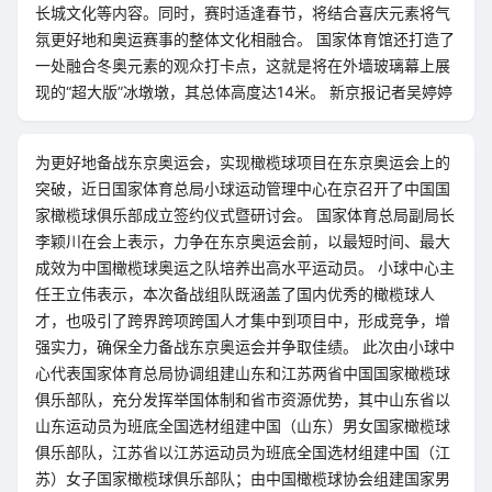
长城文化等内容。同时，赛时适逢春节，将结合喜庆元素将气
氛更好地和奥运赛事的整体文化相融合。 国家体育馆还打造了
一处融合冬奥元素的观众打卡点，这就是将在外墙玻璃幕上展
现的“超大版”冰墩墩，其总体高度达14米。 新京报记者吴婷婷
为更好地备战东京奥运会，实现橄榄球项目在东京奥运会上的
突破，近日国家体育总局小球运动管理中心在京召开了中国国
家橄榄球俱乐部成立签约仪式暨研讨会。 国家体育总局副局长
李颖川在会上表示，力争在东京奥运会前，以最短时间、最大
成效为中国橄榄球奥运之队培养出高水平运动员。 小球中心主
任王立伟表示，本次备战组队既涵盖了国内优秀的橄榄球人
才，也吸引了跨界跨项跨国人才集中到项目中，形成竞争，增
强实力，确保全力备战东京奥运会并争取佳绩。 此次由小球中
心代表国家体育总局协调组建山东和江苏两省中国国家橄榄球
俱乐部队，充分发挥举国体制和省市资源优势，其中山东省以
山东运动员为班底全国选材组建中国（山东）男女国家橄榄球
俱乐部队，江苏省以江苏运动员为班底全国选材组建中国（江
苏）女子国家橄榄球俱乐部队；由中国橄榄球协会组建国家男