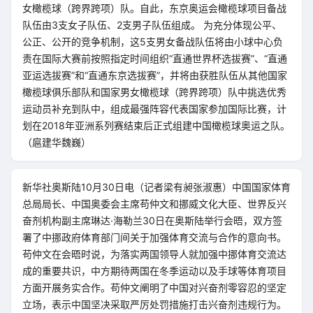
女橄榄球（跨界跨项）队。自此，东京奥运会橄榄球项目备战
队伍由3支女子队伍、2支男子队伍组成。 为充分体现公平、
公正、公开的竞争机制，这5支男女备战队伍将由小球中心负
责在国际大赛前按照指定时间组织“直通世界杯选拔赛”、“直通
亚运选拔赛”和“直通东京选拔赛”，并将由获胜队伍从其他国家
橄榄球俱乐部队和国家男女橄榄球（跨界跨项）队中挑选优秀
运动员补充到队中，组成最强阵容代表国家参加国际比赛，计
划在2018年亚洲系列赛结束后正式组建中国橄榄球奥运之队。
（扈建华魏巍）
新华社奥斯陆10月30日电（记者梁有昶张淑惠）中国国家体育
总局局长、中国奥委会主席苟仲文和挪威文化大臣、世界反兴
奋剂机构副主席琳达·海勒兰30日在奥斯陆举行会晤，双方签
署了中挪政府体育部门间关于加强体育交流与合作的意向书。
苟仲文在会晤时说，为落实两国领导人就加强中挪体育交流达
成的重要共识，中方期待两国在冬季运动以及手球等体育项目
方面开展务实合作。苟仲文阐明了中国对兴奋剂零容忍的坚定
立场，表示中国坚决采取严厉处罚措施打击兴奋剂违规行为。