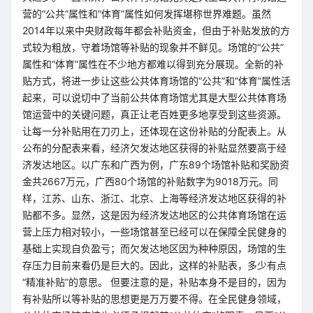
营的“公共”属性和“体育”属性如何发挥堪称世界难题。虽然
2014年以来中央财政每年都会补贴资金，但由于补贴发放的方
式较为粗放，守着场馆等补贴的现象并不鲜见。场馆的“公共”
属性和“体育”属性在不少地方都难以得到充分展现。全新的补
贴方式，将进一步让这些公共体育场馆的“公共”和“体育”属性活
起来，可以说切中了当前公共体育场馆尤其是大型公共体育场
馆运营中的关键问题，真正让老百姓更多地享受到这些资源。
让每一分补贴用在刀刃上，还体现在这份补贴的分配表上。从
公布的分配表来看，经济欠发达地区获得的补贴显然要高于经
济发达地区。以广东和广西为例，广东89个场馆补贴和奖励资
金共2667万元，广西80个场馆的补贴数字为9018万元。同
样，江苏、山东、浙江、北京、上海等经济发达地区获得的补
贴都不多。显然，这是因为经济发达地区的公共体育场馆在运
营上压力相对较小，一些场馆甚至已经可以在保障全民健身的
基础上实现自负盈亏；而欠发达地区因为种种原因，场馆的生
存压力目前来看仍是巨大的。因此，这样的补贴表，多少有点
“精准补贴”的意思。 但要注意的是，补贴本身不是目的，因为
有补贴所以等补贴的思想更是万万要不得。在全民健身领域，