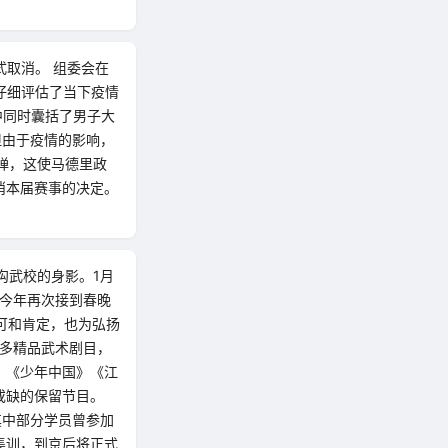
式取消。 组委会在
仔细评估了当下疫情
中同时囊括了男子大
但由于疫情的影响，
反弹，这使马德里政
消本届赛事的决定。
沟武校的身影。1月
 今年再次接到春晚
可和肯定，也为弘扬
诸多精品武术剧目，
》《少年中国》《江
或缺的保留节目。
其中部分学员曾参加
集训，到京后将正式