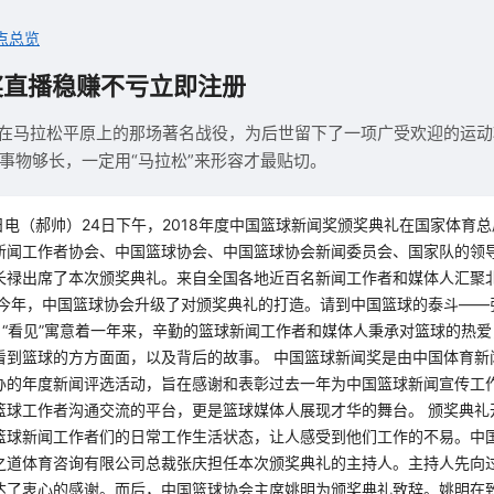
点总览
奖直播稳赚不亏立即注册
生在马拉松平原上的那场著名战役，为后世留下了一项广受欢迎的运
事物够长，一定用“马拉松”来形容才最贴切。
日电（郝帅）24日下午，2018年度中国篮球新闻奖颁奖典礼在国家体育
新闻工作者协会、中国篮球协会、中国篮球协会新闻委员会、国家队的领
长禄出席了本次颁奖典礼。来自全国各地近百名新闻工作者和媒体人汇聚
 今年，中国篮球协会升级了对颁奖典礼的打造。请到中国篮球的泰斗——
。“看见”寓意着一年来，辛勤的篮球新闻工作者和媒体人秉承对篮球的热
看到篮球的方方面面，以及背后的故事。 中国篮球新闻奖是由中国体育新
办的年度新闻评选活动，旨在感谢和表彰过去一年为中国篮球新闻宣传工
篮球工作者沟通交流的平台，更是篮球媒体人展现才华的舞台。 颁奖典礼
篮球新闻工作者们的日常工作生活状态，让人感受到他们工作的不易。中
之道体育咨询有限公司总裁张庆担任本次颁奖典礼的主持人。主持人先向
达了衷心的感谢。而后，中国篮球协会主席姚明为颁奖典礼致辞。姚明在致