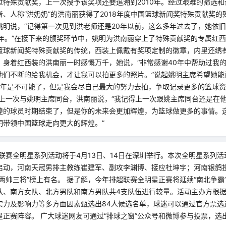
过特殊贡献奖，上一次授予该奖项还要追溯到2010年。经过艰难的筛选
、人称“洪奶奶”的洪南丽获得了2018年度中国篮球新闻奖特殊贡献奖
姚明说，“记得第一次见到洪老师还是20年以前，这么多年过去了，她依
0年。”在接下来的颁奖环节中，姚明为洪南丽穿上了特殊贡献奖的专属红
篮球新闻奖特殊贡献奖的传统，西装上佩戴有奖项定制的徽章，内里还绣
。身着红西装的洪南丽一时感慨万千，她说，“非常感谢40年中帮助过我
他们不断的给我机会，才让我可以拍更多的照片。”说起姚明主席希望她能
20年是不可能了，但是我会尽自己最大的努力去拍，争取记录更多的篮球
起上一次与姚明主席同台，洪南丽说，“我记得上一次跟姚主席同台还是在
煌的球员时期结束了，但是你的未来会更加辉煌，为篮球做更多的事情。
明带领中国篮球走向更大的辉煌。”
级联赛全明星系列活动将于4月13日、14日在深圳举行。本次全明星系列
启动，河南天冠男排主教练崔建军、副攻李渊博、接应杜坤宇；河南银鸽
两帅三将”榜上有名。 据了解，今年排超联赛全明星正赛将延续“南北争霸”
队、南方女队、北方男队和南方男队共4支队伍进行较量。活动主办方根
实力及影响力等多方面因素甄选出84人候选名单，球迷可以通过官方票选
星正赛阵容。 广大球迷网友可通过“排球之窗”公众号和微博参与投票，选