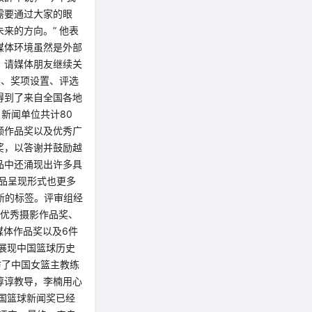
需要通过大家的眼
来的方向。” 他表
媒体环境虽然是外部
，请媒体朋友继续关
集、奖项设置、评选
得到了来自全国各地
新闻单位共计80
频作品奖以及优秀广
奖，以答谢并鼓励越
品中还涌现出许多具
品呈现形式也更多
新的标签。评审组经
得优秀摄影作品奖、
媒体作品奖以及6件
展现中国篮球历史
访了中国女篮主教练
谆谆教导，李楠用心
国篮球新闻奖已经