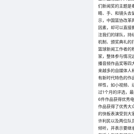
们新闻奖的主题是
睛、手、和镜头去
示，中国篮协改革
因素，却可以直接
注我们的球队，持
机制、颁奖典礼的
篮球新闻工作者的积
家，整体参与情况
播音频作品奖等四
来越多的自媒体人
有新时代特色的作
样性，如小视频、
过1个月的评选，最
6件作品获得优秀
作品获得了优秀大
的快板表演受到大
许利民以及两位队
倾听，并表示要继