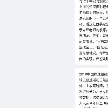
有近十年没有颁发
上海的资深摄影记者
老师得奖的感受，
洪老师的下一个2
杯。赠送红西装是
示对洪老师的敬意
界朋友、老师，是
丽笑着说，“再拍
篮球宝贝。”回忆
当时跟他说，你辉
步的实现。希望姚
2018中国排球超
球员票选活动已经
帅、主攻蔡晓晴，“
将继续分为北方女
项数据、球员综合
人入选今年的全明