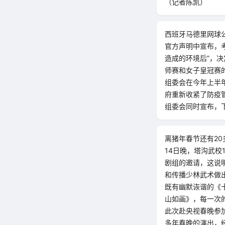
（记者陈凯）
西班牙马德里网球公
官方声明中宣布，
造成的环境后”，决
师赛和女子皇冠赛的
组委会在今年上半年
府重新收紧了防疫
组委会同时宣布，下
离猪年春节还有2
14日晚，塔沟武校
剧组的邀请，这说
和传播少林武术做
既有幽默诙谐的《
山如画》，每一次
此次赴央视春晚参
多年春晚的演出，