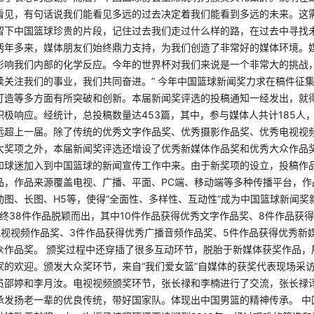
看见，有句话说我们能看见多远的过去决定着我们能看到多远的未来。这
留下中国篮球珍贵的片段，记住过去我们走过什么样的路，在过去中寻找未
两年多来，媒体朋友们始终鼎力支持，为我们创造了非常好的媒体环境。
影响我们内部的化学反应。今年的世界杯对我们来说是一个非常大的挑战
续关注我们的事业，我们共同奋进。” 今年中国篮球新闻奖力求在稿件征
打造等多方面有所突破和创新。本届新闻奖评选的投稿通知一经发出，就
极响应。经统计，总投稿数量达453篇，其中，参与媒体人共计185人，
远超上一届。除了传统的优秀文字作品奖、优秀摄影作品奖、优秀电视视
大奖项之外，本届新闻奖评选还增设了优秀新媒体作品奖和优秀大众作品
和球迷加入到中国篮球的新闻宣传工作中来。由于新奖项的设立，投稿作
品，作品来源覆盖电视、广播、平面、PC端、移动端等多种传播平台，作
动图、长图、H5等，使得“全面性、多样性、互动性”成为中国篮球新闻奖
终38件作品脱颖而出，其中10件作品获得优秀文字作品奖、8件作品获
电视视频作品奖、3件作品获得优秀广播音频作品奖、5件作品获得优秀新
众作品奖。 颁奖过程中还穿插了很多互动环节，脱胎于新媒体获奖作品，
家的欢迎。颁发大众奖环节，来自“我们爱女篮”自媒体的获奖代表现场采
员邵婷和李月汝。电视视频颁奖环节，张长禄和李楠进行了交流，张长禄
承发扬老一辈的优良传统，带好国家队。体现出中国男篮的精神传承。 中