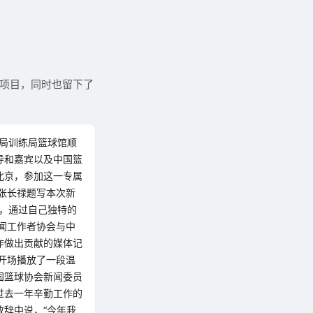
动项目，同时也留下了
总局训练局篮球馆顺
导和嘉宾以及中国篮
北京，参加这一专属
张长禄题写本次新
爱，通过自己独特的
闻工作者协会与中
作做出贡献的媒体记
开场播放了一段温
国篮球协会新闻委员
过去一年辛勤工作的
辞中说，“今年我