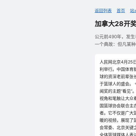
返回列表
首页
站
加拿大28开
公元前490年，发
一个典故：但凡某种
人民网北京4月25
利举行。中国体育
球的资深老前辈张
于篮球人的盛会。
闻奖的主题“看见”
视角和笔触让大众
国篮球协会联合主
者。它不仅是广大
暖的视频，展现了
会常委、北京关键
全体篮球媒体人表