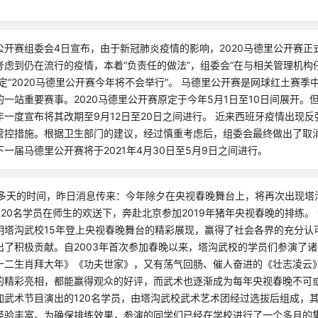
开赛组委会4日宣布，由于新冠肺炎疫情的影响，2020马德里公开赛正
考虑到仍在流行的疫情，本着“负责任的做法”，组委会“在与相关管理机构
定“2020马德里公开赛今年将不会举行”。 马德里公开赛是网球红土赛季
一站重要赛事。2020马德里公开赛原定于今年5月1日至10日间展开。
一度宣布将其改期至9月12日至20日之间进行。 近来西班牙疫情出现
管控措施。根据卫生部门的建议，经过慎重考虑后，组委会最终做出了取
一届马德里公开赛将于2021年4月30日至5月9日之间进行。
0多天的时间，昨日消息传来：今年除夕在央视春晚舞台上，将再次出现塔
120名学员在师生的欢送下，奔赴北京参加2019年猪年央视春晚的排练。
明塔沟武校15年登上央视春晚舞台的精彩展现，赢得了社会各界的充分认
出了积极贡献。自2003年首次参加春晚以来，塔沟武校的学员们参演了
十二生肖拜大年》《功夫世家》，又有荡气回肠、催人奋进的《壮志凌云
的精彩亮相，都能赢得观众的好评，而武术也逐渐成为每年央视春晚不可
加武术节目演出的120名学员，由塔沟武校武术艺术团经过选拔后组成，
经验丰富。为确保排练效果，参演的同学们已经在学校进行了一个多月的