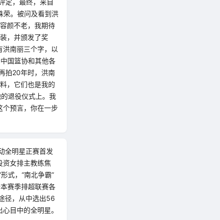
和评定，最终，来自
的殊荣。被问及看到洪
旧容颜不老，我期待
西装，并颁发了奖
有洪南丽三个字，以
的中国篮协和其他各
再拍20年时，洪南
资料，它们也是我的
他的退役仪式上。我
这个预言，你在一步
活动全明星正赛首发
投资女排主教练焦
形式，“南北争霸”
据本赛季排超联赛各
途径，从中选出56
出心目中的全明星。