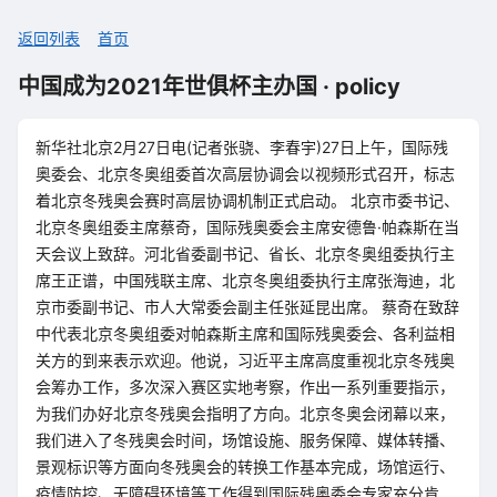
返回列表
首页
中国成为2021年世俱杯主办国 · policy
新华社北京2月27日电(记者张骁、李春宇)27日上午，国际残
奥委会、北京冬奥组委首次高层协调会以视频形式召开，标志
着北京冬残奥会赛时高层协调机制正式启动。 北京市委书记、
北京冬奥组委主席蔡奇，国际残奥委会主席安德鲁·帕森斯在当
天会议上致辞。河北省委副书记、省长、北京冬奥组委执行主
席王正谱，中国残联主席、北京冬奥组委执行主席张海迪，北
京市委副书记、市人大常委会副主任张延昆出席。 蔡奇在致辞
中代表北京冬奥组委对帕森斯主席和国际残奥委会、各利益相
关方的到来表示欢迎。他说，习近平主席高度重视北京冬残奥
会筹办工作，多次深入赛区实地考察，作出一系列重要指示，
为我们办好北京冬残奥会指明了方向。北京冬奥会闭幕以来，
我们进入了冬残奥会时间，场馆设施、服务保障、媒体转播、
景观标识等方面向冬残奥会的转换工作基本完成，场馆运行、
疫情防控、无障碍环境等工作得到国际残奥委会专家充分肯