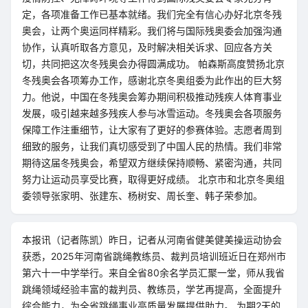
定，各项准备工作已基本就绪。我们完全有信心办好北京冬残
奥会，让两个奥运同样精彩。我们将与国际残奥委会加强沟通
协作，认真听取各方意见，及时解决相关诉求、回应各方关
切，共同把这次冬残奥会办得圆满成功。 帕森斯高度赞扬北京
冬残奥会各项筹办工作，感谢北京冬奥组委为此作出的巨大努
力。他说，中国在冬残奥会筹办期间积极推动残疾人体育事业
发展，吸引越来越多残疾人参与冰雪运动。冬残奥会各项服务
保障工作注重细节，让大家有了更好的参赛体验。志愿者周到
细致的服务，让我们真切感受到了中国人民的热情。我们非常
期待这届冬残奥会，希望双方继续保持顺畅、紧密沟通，共同
努力让运动员享受比赛，取得更好成绩。 北京市和北京冬奥组
委领导张家明、张建东、杨树安、周长奎、韩子荣参加。
本报讯（记者陈凯）昨日，记者从河南省健美健美操运动协会
获悉，2025年河南省跳绳教练员、裁判员培训班近日在郑州市
第六十一中学举行。来自全省80余名学员汇聚一堂，师从我省
跳绳领域经验丰富的裁判员、教练员，学艺再提高，全面提升
综合能力，为全省跳绳事业高质量发展提供助力。 为期2天的