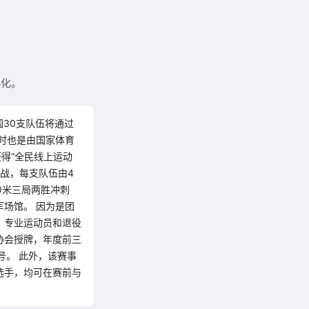
热化。
国30支队伍将通过
时也是由国家体育
得“全民线上运动
出战，每支队伍由4
0米三局两胜冲刺
场馆。 因为是团
，专业运动员和退役
协会授牌，年度前三
号。 此外，该赛事
选手，均可在赛前与