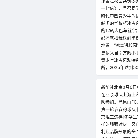
冰雪进校园共筑冬奥
一封信》，号召同
时代中国青少年的
越多的学校将冰雪
的12辆大巴车就“
妈妈就把我送到学
地说。“冰雪进校园
更多来自南方的小
青少年冰雪运动特色
所，2025年达到5
新华社北京3月8日
在业余球队上海上
队参加。除昆山FC
第一轮参赛的球队
京理工这样的“学生
样的强强对决，又
制及品牌形象的全