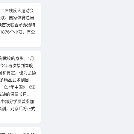
十二届残疾人运动会
残联、国家体育总局
地首次联合承办残特
876个小项，有全
。
沟武校的身影。1月
 今年再次接到春晚
可和肯定，也为弘扬
诸多精品武术剧目，
》《少年中国》《江
或缺的保留节目。
其中部分学员曾参加
集训，到京后将正式