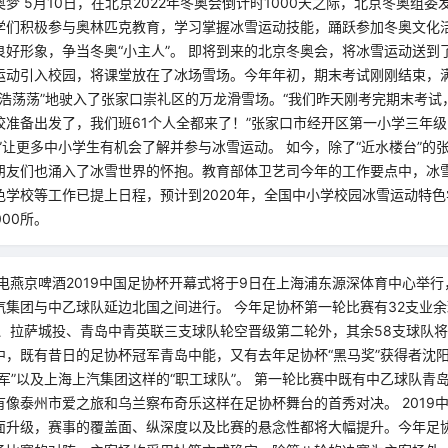
梦 5月10日，在北京2022年冬奥会倒计时1000天之际，北京冬奥组
学们积极参与奥林匹克教育，学习掌握冰雪运动技能，踊跃参加冬奥文化
良好形象，争当冬奥“小主人”。 即将到来的北京冬奥会，将冰雪运动送到
运动引入校园，将课堂放在了冰场雪场。今年年初，期末考试刚刚结束，满
浩浩荡荡”地驶入了张家口崇礼区的万龙滑雪场。“我们昨天刚考完期末考试
校准备出发了，我们班61个人全都来了！”张家口市经开区第一小学三年级
”让更多中小学生有机会了解并参与冰雪运动。 如今，除了“近水楼台”的
朋友们也涌入了冰雪世界的怀抱。教育部体卫艺司今年的工作要点中，冰
学校等工作已提上日程，预计到2020年，全国中小学校园冰雪运动特色学
000所。
电燕京啤酒2019中国足协杯开幕式将于9日在上海浦东源深体育中心举
汽集团与中乙球队延边北国之间进行。 今年足协杯第一轮比赛有32支业余
、拉萨城投、青岛中青英联三支球队轮空晋级第二轮外，其余58支球队将
中，既有昔日的足协杯冠军青岛中能，又有去年足协杯“黑马奖”获得者沈
军”以及上海上汽集团这样的“职工球队”。 第一轮比赛中既有中乙球队青
有像泰州市爱之旅和乌兰察布奇乐这样在足协杯舞台的首秀对决。 2019
面升级，赛事的覆盖面、纵深度以及比赛的悬念性都将大幅提升。今年足