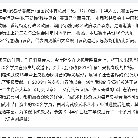
0日电(记者杨虞波罗)据国家体育总局消息，12月9日，中华人民共和国第
克运动会(以下简称“残特奥会”)赛事已全面展开。 本届残特奥会由中国
政府、香港特别行政区政府、澳门特别行政区政府联合承办，是粤港澳三
历史上第二次与全运会同年同地举行。 据悉，本届赛事共设46个大项、1
824名运动员参赛，代表团规模和大众项目参赛运动员总数均创历史新高
0多天的时间，昨日消息传来：今年除夕在央视春晚舞台上，将再次出现塔
120名学员在师生的欢送下，奔赴北京参加2019年猪年央视春晚的排练。
明塔沟武校15年登上央视春晚舞台的精彩展现，赢得了社会各界的充分认
出了积极贡献。自2003年首次参加春晚以来，塔沟武校的学员们参演了
十二生肖拜大年》《功夫世家》，又有荡气回肠、催人奋进的《壮志凌云
的精彩亮相，都能赢得观众的好评，而武术也逐渐成为每年央视春晚不可
加武术节目演出的120名学员，由塔沟武校武术艺术团经过选拔后组成，
经验丰富。为确保排练效果，参演的同学们已经在学校进行了一个多月的
。（记者刘超峰）