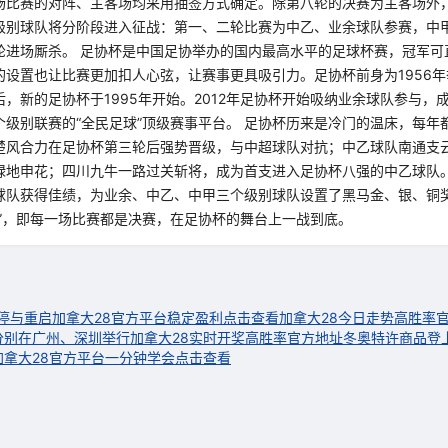
场比赛的对阵、主客场均采用抽签方式确定。除第八轮的决赛为主客场外
级别球队将分阶段进入征战：第一、二轮比赛为中乙、业余球队参赛，中
轮进场厮杀。 足协杯是中国足协举办的国内最高水平的足球杯赛，冠军可
的设置也让比赛更加扣人心弦，让赛事更具吸引力。足协杯前身为1956
，新的足协杯于1995年开始。2012年足协杯开始吸纳业余球队参与，
个级别联赛的“全民足球”顶级赛事平台。 足协杯历来是冷门的温床，每年
楚风合力在足协杯第三轮后强势晋级，与中超球队对抗；中乙球队南通支
绿地申花；四川九牛一路过关斩将，成为首支进入足协杯八强的中乙球队。 
球队获得佳绩，为业余、中乙、中甲三个级别球队设置了黑马金、银、铜
底”，即每一场比赛都是决赛，在足协杯的舞台上一战到底。
暂停与重启
加拿大28官方平台稳定盈利点击查看
加拿大28今日走势高胜率
分别在广州、深圳举行
加拿大28实时开奖高胜率官方地址
冬奥特许商品登
加拿大28官方平台一分钟学会点击查看