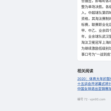
合抽签，即每轮各
整为单场决胜。各
入，中超球队第四
资格，其淘汰赛制
标赛，联赛职业化后
甲、中乙、业余四
年，业余球队武汉
淘汰卫冕冠军上海
为继续激励低级别
事口号为“一战到
相关阅读
2020：体育大年的
十五运会开闭幕式将
中国女排退出亚锦赛
编号 72 · vpn93.com