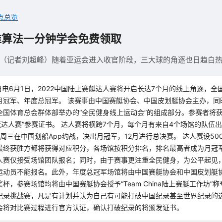
点总览
准算法一分钟学会免费领取
（记者刘超峰）随着亚运会进入收官阶段，三大球的角逐也日趋白
日电6月1日，2022中国陆上赛艇达人赛将开启长达7个月的线上角逐，全
月冠军、年度总冠军。 该赛事由中国赛艇协会、中国皮划艇协会主办，同
全国体育总会群体部举办的“全民健身线上运动会”的组成部分。参赛者将获
艇达人赛”参赛证书。 达人赛将横跨7个月，每个月有来自4个场馆的队伍
周三在中国划船App约战，决出月冠军，12月进行总决赛。 达人赛设50
最终获胜方都将获得对应积分，各场馆按积分排名，排名最高者成为月冠军
人赛仅接受场馆团队报名；同时，由于赛事更注重全民健身，为公平起见
运动员不能报名。此外，年度总冠军场馆将由中国赛艇协会和中国皮划艇
杯，参赛场馆均将由中国赛艇协会授予“Team China陆上赛艇工作坊”称
纪录挑战赛，凡是有计划并认为自己有可能打破中国纪录甚至世界纪录的
会将对比赛过程进行官方认证，确认打破纪录的将颁发证书。