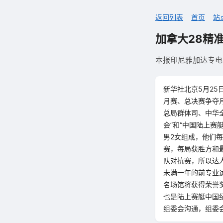
返回列表
首页
站
加拿大28精
本报印尼雅加达专电
新华社北京5月25
月赛、总决赛争夺
总局群体司、中华
会”和“中国陆上赛
男2女组成，他们每
赛，每局获胜方和
队对抗赛，所以达
未满一年的前专业
名场馆将获得荣誉奖
也是陆上赛艇中国
组委会沟通，组委