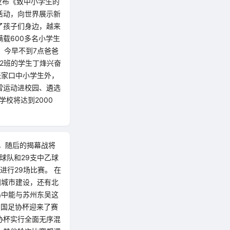
委发布《致中小学生的
活动，向世界展示新
了孩子们身边，越来
载600多名小学生
，今早不到7点爸爸
2班的学生丁烽兴奋
张家口中小学生外，
雪运动进校园、遴选
校将达到2000
行，随后的揭幕战将
球队和29支中乙球
进行29场比赛。 在
阳城市建设，还有北
岛中能与苏州东吴这
中国足协杯迎来了赛
协杯实行全面无序混