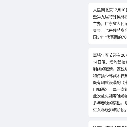
人民网北京12月1
暨第九届特殊奥林匹
主办，广东省人民
奥会，也是残特奥会
国34个代表团的7
离猪年春节还有2
14日晚，塔沟武校
剧组的邀请，这说
和传播少林武术做
既有幽默诙谐的《
山如画》，每一次
此次赴央视春晚参
多年春晚的演出，
进入春晚排演阶段