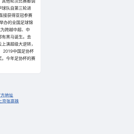
，其他轮次比赛都调
甲球队自第三轮进
直接获得亚冠参赛
年举办的全国足球锦
成为跨越中超、中
都有黑马诞生。去
云上演超级大逆转，
2019中国足协杯
奖。今年足协杯的赛
官方地址
上京张高铁