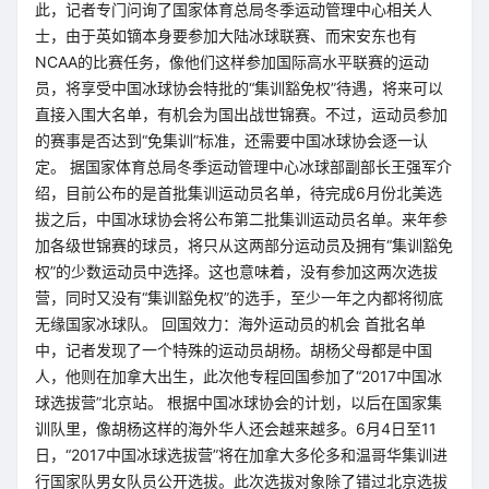
此，记者专门问询了国家体育总局冬季运动管理中心相关人
士，由于英如镝本身要参加大陆冰球联赛、而宋安东也有
NCAA的比赛任务，像他们这样参加国际高水平联赛的运动
员，将享受中国冰球协会特批的“集训豁免权”待遇，将来可以
直接入围大名单，有机会为国出战世锦赛。不过，运动员参加
的赛事是否达到“免集训”标准，还需要中国冰球协会逐一认
定。 据国家体育总局冬季运动管理中心冰球部副部长王强军介
绍，目前公布的是首批集训运动员名单，待完成6月份北美选
拔之后，中国冰球协会将公布第二批集训运动员名单。来年参
加各级世锦赛的球员，将只从这两部分运动员及拥有“集训豁免
权”的少数运动员中选择。这也意味着，没有参加这两次选拔
营，同时又没有“集训豁免权”的选手，至少一年之内都将彻底
无缘国家冰球队。 回国效力：海外运动员的机会 首批名单
中，记者发现了一个特殊的运动员胡杨。胡杨父母都是中国
人，他则在加拿大出生，此次他专程回国参加了“2017中国冰
球选拔营”北京站。 根据中国冰球协会的计划，以后在国家集
训队里，像胡杨这样的海外华人还会越来越多。6月4日至11
日，“2017中国冰球选拔营”将在加拿大多伦多和温哥华集训进
行国家队男女队员公开选拔。此次选拔对象除了错过北京选拔