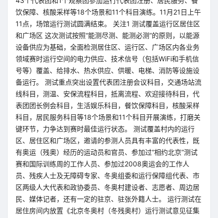
43个代表团和1个观察团参加运行代表团注册、居民服务、餐
饮保障、核酸采样等18个场景和11个科目演练。11月21日上午
11点，场馆运行测试圆满结束。 关注1 测试覆盖运行区居住区
和广场区 这次测试按照“能测尽测、能测必测”的原则，以能源
设备供应为基础，全面检测居住区、运行区、广场区内各业务
领域赛时运行空间的电力供应、技术信号（包括WiFi和手机信
号等）覆盖、给排水、热水供应、供暖、电梯、消防等设施设
备运行。 测试重点突出设置代表团注册会议科目，交通场站流
线科目，测温、安保流程科目，抵离流程、欢迎接待科目，代
表团团长例会科目，生活娱乐科目，餐饮保障科目，核酸采样
科目，居民服务科目等18个场景和11个科目开展演练，打磨关
键环节，力争达到赛时最佳运行状态。 测试覆盖村内的运行
区、居住区和广场区，邀请的参测人员具有丰富的代表性，既
有奥运（残奥）经历的运动员和官员、参加过“相约北京”测试
赛和国际训练周的工作人员、参加过2008奥运会的工作人
员、残疾人士及无障碍专家、冬奥组委和运行保障组代表、市
区两级人大代表和政协委员、冬奥村建设者、志愿者、周边居
民、媒体记者，还有一定的驻京、驻张外籍人士。 运行测试在
居住房间内放置《北京冬奥村（冬残奥村）运行测试意见征集