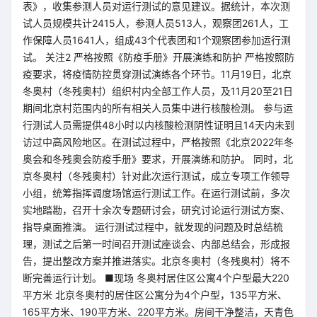
表》，收集参测人员对运行测试的意见建议。据统计，本次测
试人员规模共计2415人，参测人员513人，观察团261人，工
作保障人员1641人，组成43个代表团和1个观察团参加运行测
试。 关注2 严格按照《防疫手册》开展演练和防护 严格按照防
疫要求，将疫情防控贯穿测试演练各个环节。11月19日，北京
冬奥村（冬残奥村）组织村内全部工作人员，及11月20至21日
期间北京村范围内的所有相关人员集中进行核酸检测。 参与运
行测试人员需提供48小时以内核酸检测阴性证明且14天内未到
访过中高风险地区。在测试过程中，严格按照《北京2022年冬
奥会和冬残奥会防疫手册》要求，开展演练和防护。 同时，北
京冬奥村（冬残奥村）针对此次运行测试，成立专项工作领导
小组，统筹指挥调度场馆运行测试工作。在运行测试前，多次
实地踏勘，召开十余次专题研讨会，研究讨论运行测试方案、
指导桌面推演。 运行测试过程中，就发现的问题及时总结梳
理，测试之后第一时间召开测试座谈会、内部总结会，形成报
告，提出整改方案并推进落实。北京冬奥村（冬残奥村）将不
断完善运行计划。 ■现场 冬奥村居住区公寓4个户型最大220
平方米 北京冬奥村的居住区公寓分为4个户型，135平方米、
165平方米、190平方米、220平方米。房间干净整洁，天青色