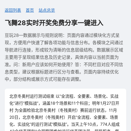
返回列表
首页
站点总览
飞舞28实时开奖免费分享一键进入
豆玩28—数据展示与规则说明：页面内容通过模块化方式呈
现，方便用户快速了解各项功能与信息分布。各模块之间通过
导航进行连接，形成较为清晰的信息层级结构。数据展示区域
主要用于呈现结果信息及历史记录，具体内容以当前页面为
准。问：新用户应该如何开始使用？答：不同栏目对应不同信
息类型，建议根据标题进行区分与查看。页面内容持续优化
中，部分结构或展示方式可能存在调整。
北京冬奥村运行测试结束 以“全流程、全要素、场景化、实战
化”进行“模拟战”，涵盖18个场景和11个科目；明年1月27日开
村 为全面检验北京冬奥村（冬残奥村）赛前运行状态，11月
20日，北京冬奥村（冬残奥村）开启“全流程、全要素、场景
化、实战化”的运行测试“模拟战”。当天上午10点，774人组成