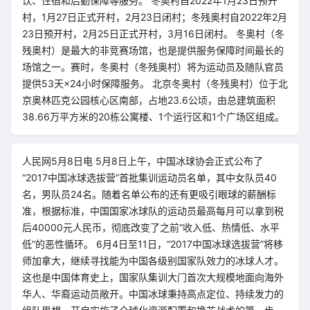
饮、住宿和后勤保障等服务。 冬奥村自2022年1月23日预开
村，1月27日正式开村，2月23日闭村；冬残奥村自2022年2月
23日预开村，2月25日正式开村，3月16日闭村。 冬奥村（冬
残奥村）是最大的非竞赛场馆，也是提供服务保障时间最长的
场馆之一。赛时，冬奥村（冬残奥村）将为运动员及随队官员
提供53天×24小时保障服务。 北京冬奥村（冬残奥村）位于北
京奥林匹克公园核心区南部，占地23.6公顷，由总建筑面积
38.66万平方米的20栋公寓楼、1个运行区和1个广场区组成。
人民网5月8日电 5月8日上午，中国冰球协会正式公布了
“2017中国冰球选拔营”首批集训运动员名单，其中女队员40
名，男队员24名。随着名单公布的还有更吸引眼球的薪酬标
准，根据标准，中国国家冰球队的运动员最高每月可以拿到税
后40000元人民币，彻底改变了之前“收入低、热情低、水平
低”的恶性循环。 6月4日至11日，“2017中国冰球选拔营”将移
师加拿大，继续寻找能为中国各级别国家队效力的冰球人才。
这也是中国体育史上，国家队集训大门首次大规模地面向海外
华人、华裔运动员敞开。中国冰球秉持高点定位、持续发力的