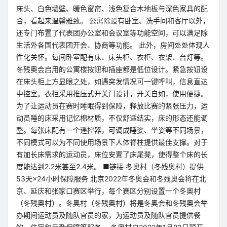
床头、白色墙壁、暖色窗帘、浅色复合木地板与深色家具的配
合，看起来温馨雅致。 公寓除设有卧室、洗手间和客厅以外，
还专门布置了代表团办公室和会议室等功能空间，可以满足除
生活外各国代表团开会、协商等功能。 此外，房间处处体现人
性化关怀。每间卧室配有床、床头柜、衣柜、衣架、台灯等。
冬残奥会启用的公寓楼按钮和插座都是低位设计。紧急按钮设
在床头柜上方显眼之处，如遇突发情况可一键呼叫，信息直达
中控室。衣柜采用推压式开关门设计，开关自如，使用便捷。
为了让运动员在赛时睡眠得到保障，释放比赛的紧张压力，运
动员睡的床采用记忆棉材质，不仅舒适结实，床的形态还能调
整。每张床配有一个遥控器，可调成睡姿、坐姿等不同场景，
不同模式可以为不同使用场景下人体脊柱提供最佳支撑。对于
有加长床需求的运动员，床位安置了床尾凳，使得整个床的长
度能达到2.2米甚至2.4米。 ■链接 冬奥村（冬残奥村）提供
53天×24小时保障服务 北京2022年冬奥会和冬残奥会将在北
京、延庆和张家口赛区举行，每个赛区分别设置一个冬奥村
（冬残奥村）。冬奥村（冬残奥村）将是冬奥会和冬残奥会举
办期间运动员及随队官员的家，为运动员及随队官员提供餐