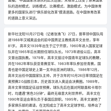
直播。 中国国家冰球队的此次选拔，从根本上改变了原来国家
队的选材模式、训练模式、比赛模式、激励模式，为中国体育
更多的国家队进行“俱乐部化改革”摸清道路。在中国体育改革
的道路上意义深远。
新华社沈阳10月27日电（记者张逸飞）27日，曾率领中国队闯
进1988年汉城奥运会的前中国男足主教练高丰文去世，享年
81岁。 高丰文1939年出生于辽宁开原，1960年进入国家足球
队并在1965年后长期担任球队队长。1973年退役以后，高丰
文曾出国执教。1979年，高丰文接过中国青年足球队的教鞭，
并在1982年率队获亚青赛亚军、1983年率队参加世青赛，国
青也是中国足球史上第一支冲出亚洲的球队。 1986年12月，
高丰文出任中国国家队主帅，并于次年的10月26日率领国足在
奥预赛2:0战胜日本，历史首次进入奥运会决赛圈。1989年，
高丰文率领国足征战世预赛，球队先后在面对阿联酋和卡塔尔
时，均遭遇“黑色3分钟”，最终无缘意大利世界杯。 高丰文在
1990年亚运会率队负于泰国后辞职。1995年，高丰文谢绝了
多家俱乐部的邀请，在沈阳成立了高丰文足球学校，培养出了