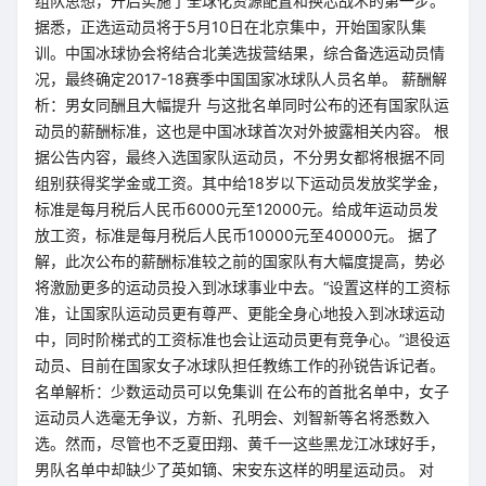
组队思想，开启实施了全球化资源配置和换芯战术的第一步。
据悉，正选运动员将于5月10日在北京集中，开始国家队集
训。中国冰球协会将结合北美选拔营结果，综合备选运动员情
况，最终确定2017-18赛季中国国家冰球队人员名单。 薪酬解
析：男女同酬且大幅提升 与这批名单同时公布的还有国家队运
动员的薪酬标准，这也是中国冰球首次对外披露相关内容。 根
据公告内容，最终入选国家队运动员，不分男女都将根据不同
组别获得奖学金或工资。其中给18岁以下运动员发放奖学金，
标准是每月税后人民币6000元至12000元。给成年运动员发
放工资，标准是每月税后人民币10000元至40000元。 据了
解，此次公布的薪酬标准较之前的国家队有大幅度提高，势必
将激励更多的运动员投入到冰球事业中去。“设置这样的工资标
准，让国家队运动员更有尊严、更能全身心地投入到冰球运动
中，同时阶梯式的工资标准也会让运动员更有竞争心。”退役运
动员、目前在国家女子冰球队担任教练工作的孙锐告诉记者。
名单解析：少数运动员可以免集训 在公布的首批名单中，女子
运动员人选毫无争议，方新、孔明会、刘智新等名将悉数入
选。然而，尽管也不乏夏田翔、黄千一这些黑龙江冰球好手，
男队名单中却缺少了英如镝、宋安东这样的明星运动员。 对