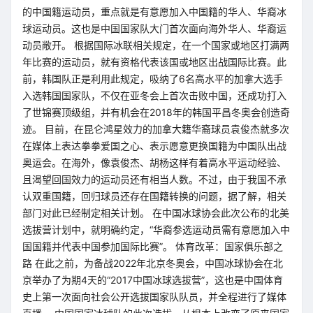
的中国籍运动员，重点就是有意愿加入中国籍的华人、华裔冰
球运动员。这也是中国国家队大门首次面向海外华人、华裔运
动员敞开。 根据国际冰联相关规定，在一个国家或地区打满两
年比赛的运动员，就有资格代表该国或地区出战国际比赛。此
前，韩国队正是利用此规定，吸纳了6名高水平的加拿大选手
入选韩国国家队，不仅在亚冬会上首次击败中国，还成功打入
了世锦赛顶级组，并有机会在2018年的韩国平昌冬奥会创造奇
迹。 目前，在昆仑鸿星效力的加拿大籍华裔球员袁俊杰就多次
在媒体上表达拳拳爱国之心、表示愿意更换国籍为中国队出战
奥运会。在海外，像袁俊杰、胡杨这样有着高水平运动经验、
且渴望回国效力的运动员还有相当人数。不过，由于我国不承
认双重国籍，回归球员还存在国籍转换的问题，据了解，相关
部门对此已经制定相关计划。 在中国冰球协会此次公布的北美
选拔营计划中，就明确约定，“华裔参选运动员需有意愿加入中
国国籍并代表中国参加国际比赛”。 体育改革：国家俱乐部之
路 在此之前，为备战2022年北京冬奥会，中国冰球协会在北
京举办了为期4天的“2017中国冰球选拔营”，这也是中国体育
史上第一次面向社会公开选拔国家队队员，并全程进行了媒体