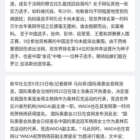
迷，成名于法网的穆古拉扎能找回自我吗？女子网坛其他一些
实力选手，如科维托娃、布沙尔、哈勒普均不同程度地受到伤
病困扰；妈妈级选手阿扎伦卡尚未复出；现世界排名第一的科
贝尔去年美网夺冠之后便毫无建树，谁会脱颖而出，实属难
料。 至于中国选手，张帅、彭帅、段莹莹、王蔷和郑赛赛入围
正赛，3位参加资格赛的中国选手均未能突出重围。由于西格
蒙德因伤退出法网，现世界排名第34位的张帅幸运晋升为种子
选手，也是中国“金花”中唯一一位种子选手。期待姑娘们能在
罗兰·加洛斯创造惊喜。
新华社北京5月23日电(记者姬烨 马向菲)国际奥委会官网消
息，国际奥委会当地时间22日在瑞士洛桑召开执委会，决定提
名我国冬奥首金得主杨扬作为奥林匹克运动的代表，竞选世界
反兴奋剂机构(WADA)副主席一职。WADA也在其官网第一时间
祝贺杨扬获得提名。 国际奥委会22日在官网发布消息说：“国
际奥委会执委会已经提名中国的奥运冠军杨扬女士作为奥林匹
克运动的代表，竞选WADA副主席。” 与此同时，WADA也在官
网以“WADA祝贺杨扬获副主席提名”为题进行报道，文中说：