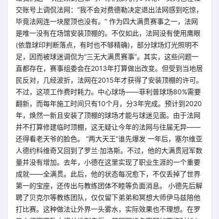
交账号上调侃法网：“我不会对费德勒决定退出法网感到吃惊，
毕竟法网连一块屋顶也没有。” 作为四大满贯赛事之一，法网
是唯一没有在场馆安装顶棚的。不仅如此，法网没有使用鹰眼
(依靠球印判断落点，有时也不够精确)，部分球场灯光照明不
足，因而被球迷调侃为“三无大满贯赛事”。其实，这些问题一
直都存在，赛事组委会在2013年打算做出改变。但受到当地居
民反对，几经波折，法网在2015年才获得了安装顶棚的许可。
不过，这项工作费时耗力。中心球场——菲利普球场80%需要
翻新，而每年施工时间只有10个月，分3年完成。预计到2020
年，焕然一新且安装了顶棚的球场才能与球迷见面。由于法网
并不打算修建临时顶棚，这无疑让今年的法网与往届无异——
还得看老天爷的脸色。 “两大天王”谁先爆发 一年后，塞尔维亚
人德约科维奇又回到了罗兰·加洛斯。不过，他的大满贯冠军数
量并没有增加。去年，小德在这里实现了职业生涯的一个重要
成就——全满贯。此后，他的状态每况愈下，不仅丢掉了世界
第一的宝座，还传出与教练团体不睦等负面消息。 小德先后解
聘了贝克尔等教练团队，仅仅留下弟弟和冥想大师伊马兹陪他
打比赛。这种做法让外界一头雾水，实际效果也不理想。在罗