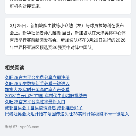
府机构对接实施。
3月25日，新加坡队主教练小仓勉（左）与球员拉姆利在发布
会上。新华社记者孙凡越摄 当日，新加坡队在天津奥体中心体
育场举行赛前新闻发布会。新加坡队将在3月26日进行的2026
年世界杯亚洲区预选赛36强赛中对阵中国队。
相关阅读
久旺28官方平台免费分享立即注册
久旺28历史数据新手必看一键进入
加拿大28实时开奖高胜率点击查看
2018“白云山杯”中国·车村伏牛山越野挑战赛
久旺28官方平台高胜率最新入口
成都世运会丨世运燃情待启 成都准备好了
巴黎残奥会火炬开始在法国传递
久旺28实时开奖稳赚不亏一键进入
编号 57 · vpn93.com