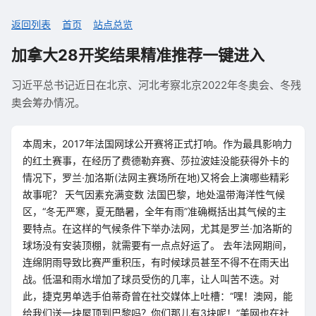
返回列表
首页
站点总览
加拿大28开奖结果精准推荐一键进入
习近平总书记近日在北京、河北考察北京2022年冬奥会、冬残
奥会筹办情况。
本周末，2017年法国网球公开赛将正式打响。作为最具影响力
的红土赛事，在经历了费德勒弃赛、莎拉波娃没能获得外卡的
情况下，罗兰·加洛斯(法网主赛场所在地)又将会上演哪些精彩
故事呢？ 天气因素充满变数 法国巴黎，地处温带海洋性气候
区，“冬无严寒，夏无酷暑，全年有雨”准确概括出其气候的主
要特点。在这样的气候条件下举办法网，尤其是罗兰·加洛斯的
球场没有安装顶棚，就需要有一点点好运了。 去年法网期间，
连绵阴雨导致比赛严重积压，有时候球员甚至不得不在雨天出
战。低温和雨水增加了球员受伤的几率，让人叫苦不迭。对
此，捷克男单选手伯蒂奇曾在社交媒体上吐槽：“嘿！澳网，能
给我们送一块屋顶到巴黎吗？你们那儿有3块呢！”美网也在社