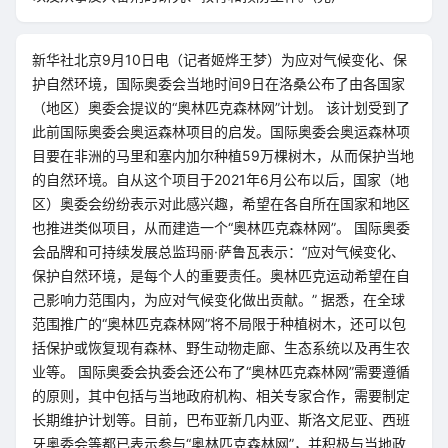
新华社北京9月10日电（记者姬烨王梦）为应对气候变化、保
护自然环境，国际奥委会当地时间9日在洛桑公布了由各国家
（地区）奥委会提议的“奥林匹克森林网”计划。 该计划受到了
此前国际奥委会奥运森林项目的启发。国际奥委会奥运森林项
目要在非洲的马里和塞内加尔种植59万棵树木，从而保护当地
的自然环境。自从这个项目于2021年6月公布以后，国家（地
区）奥委会纷纷表示对此感兴趣，希望在各自所在国家和地区
也推进类似项目，从而建造一个“奥林匹克森林网”。 国际奥委
会品牌和可持续发展总监玛丽·萨鲁瓦表示：“应对气候变化、
保护自然环境，是每个人的重要责任。奥林匹克运动希望在自
己影响力范围内，为应对气候变化做出贡献。” 据悉，在全球
范围推广的“奥林匹克森林网”将不局限于种植树木，还可以包
括保护或恢复现有森林、野生动物走廊、生态系统以及再生农
业等。 国际奥委会执委会还公布了“奥林匹克森林网”需要遵循
的原则，其中包括与当地政府机构、相关专家合作，需要制定
长期维护计划等。目前，巴布亚新几内亚、斯洛文尼亚、西班
牙奥委会等都已表示参与“奥林匹克森林网”，并积极与当地政