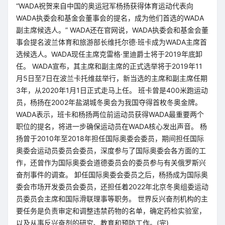
“WADA祝贺来自中国的奥运冠军杨扬获得体育运动代表向
WADA执委会和基金会董事会的提名，成为他们首选的WADA
副主席候选人。” WADA还在官网说，WADA执委会和基金会董
事会提名波兰体育和旅游部长维托尔德·班卡成为WADA主席首
选候选人。WADA现任主席克雷格·里迪爵士将于2019年底卸
任。 WADA宣布，其主席和副主席的正式选举将于2019年11
月5日至7日在波兰卡托维兹举行，新当选的主席和副主席任期
3年，从2020年1月1日正式走马上任。 班卡曾是400米跑运动
员，杨扬在2002年盐湖城冬奥会为我国夺得首枚冬奥金牌。
WADA表示，班卡和杨扬两位前运动员获得WADA最重要两个
职位的提名，将进一步确保运动员在WADA核心发出声音。 杨
扬曾于2010年至2018年担任国际奥委会委员，期间担任国际
奥委会运动员委员会委员，深度参与了国际奥委会各方面的工
作，还曾作为国际奥委会道德委员会的委员参与有关俄罗斯兴
奋剂事件的调查。 卸任国际奥委会委员之后，杨扬成为国际奥
委会市场开发委员会委员，还担任着2022年北京冬奥组委运动
员委员会主席和国际滑联理事等职务。 世界反兴奋剂机构的主
要任务是负责审定和调整违禁药物的名单，确定药检实验室，
以及从事反兴奋剂的研究、教育和预防工作。(完)