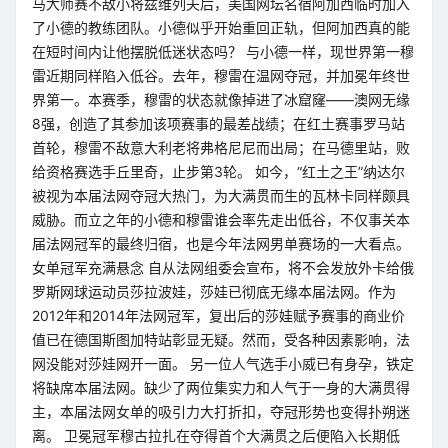
马大师赛不敌小将兹维列夫后，美国网坛名宿阿加西临时加入
了小德的教练团队。小德似乎开始重回正轨，但阿加西真的能
在短时间内让他摆脱低迷状态吗？ 与小德一样，现世界第一穆
雷近期同样陷入低谷。去年，穆雷在温网夺冠，并加冕年终世
界第一。本赛季，穆雷的状态就像掉进了冰窟窿——澳网无缘
8强，创造了其参加该项赛事的最差战绩；在红土赛事罗马站
首轮，穆雷不敌意大利老将弗格尼尼而出局；在马德里站，败
给资格赛选手丘里奇，止步第3轮。 如今，“红土之王”纳达尔
被视为本届法网夺冠大热门，为大满贯而生的瓦林卡同样颇具
威胁。而立之年的小德和穆雷谁会率先走出低谷，不仅事关本
届法网冠军的最终归宿，也是今年法网男单赛场的一大看点。
女单冠军充满悬念 自从法网组委会宣布，将不会发放外卡给俄
罗斯网球运动员莎拉波娃，莎娃已彻底无缘本届法网。作为
2012年和2014年法网冠军，复出后的莎娃赋予赛事的商业价
值已在德国斯图加特站彰显无疑。然而，受各种因素影响，法
网没能对莎娃网开一面。 另一位人气选手小威已有身孕，铁定
将缺席本届法网。缺少了两位集实力和人气于一身的大满贯得
主，本届法网女单的吸引力大打折扣，夺冠形势也变得扑朔迷
离。 卫冕冠军穆古拉扎在夺得首个大满贯之后便陷入长期低