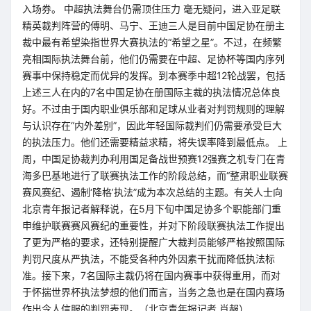
入场券。 中超执法舞台仍需顶住压力 毫无疑问，进入亚足联
精英裁判阵营的傅明、马宁、王迪三人是目前中国足协在册主
裁中最有希望染指世界大赛执法的“希望之星”。不过，在频繁
亮相国际执法舞台前，他们仍需要在中超、足协杯等国内序列
赛事中保持稳定而优异的发挥。到本赛季中超12轮战罢，包括
上述三人在内的7名中国足协在册国际主裁的执法情况总体良
好。不过由于国内职业俱乐部和足球从业者对判罚规则的理解
与认识存在“内外差别”，因此年轻国际裁判们仍需要承受巨大
的执法压力。他们还需要精益求精，将失误率降到最低点。 上
周，中国足协裁判办利用国足备战世预赛12强赛之机专门在青
海多巴基地进行了联赛执法工作的阶段总结，而“整肃职业联赛
赛风赛纪、遏制‘降格’执法”成为本次总结的主题。有关人士向
北京青年报记者解释说，在5月下旬中国足协多个职能部门重
申维护联赛赛风赛纪的重要性，并对下阶段联赛执法工作提出
了更为严格的要求，还特别提醒广大裁判员能够严格按照国际
判罚尺度从严执法，不能受各种内外因素干扰而降低执法标
准。接下来，7名国际主裁仍将在国内赛事中获得重用，而对
于怀揣世界杯执法梦想的他们而言，当务之急也是在国内赛场
作出令人信服的判罚表现。（北京青年报记者 肖赧）