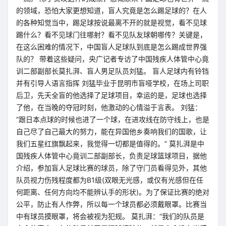
的领域，恐怕大家更想知道，盲人究竟是怎么踢足球的？在人
的各种知觉当中，踢足球按说最离不开的就是视觉，看不见球
踢什么？看不见球门往哪射？看不见队友球朝哪传？关键是，
在这么困难的情况下，中国盲人足球队到底是怎么踢成世界强
队的？ 带着这些疑问，央广记者专访了中国残疾人体管中心竟
训二部副部长莫扎湃、盲人男足队员刘猛。 盲人足球内有铃铛
并有引导人语言指挥 刘猛毕业于昆明市盲哑学校，在场上司职
后卫，先天全盲的他选择了足球项目，幸运的是，足球也选择
了他，在当晚的夺冠时刻，他激动的心情溢于言表。 刘猛：
“跟日本点球的时候也进了一个球，在进攻线在防守线上，也是
自己尽了自己最大的努力，能在异国他乡奏响我们的国歌，让
我们五星红旗飘起来，我觉得一切都是值得的。” 莫扎湃是中
国残疾人体管中心竟训二部副部长，负责足球篮球项目，据他
介绍，参加盲人足球比赛的球员，除了守门员看得见外，其他
队员视力伤残程度都为B1级(双眼无光感，或仅有光感但在任
何距离、任何方向均不能辨认手的形状)。为了保证比赛的绝对
公平，防止有人作弊，所以每一个球员都必须戴眼罩。比赛当
中有球员摸眼罩，将会被视为犯规。 莫扎湃：“我们的队员是