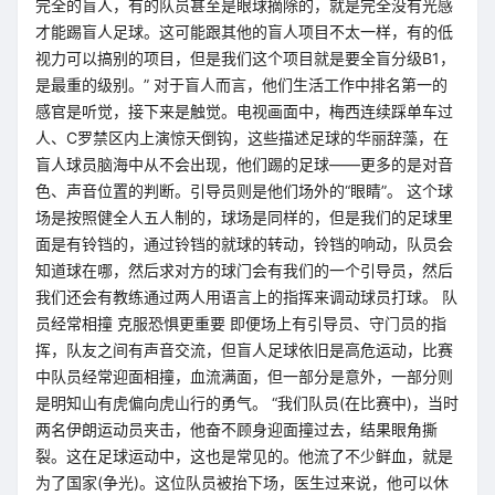
完全的盲人，有的队员甚至是眼球摘除的，就是完全没有光感
才能踢盲人足球。这可能跟其他的盲人项目不太一样，有的低
视力可以搞别的项目，但是我们这个项目就是要全盲分级B1，
是最重的级别。” 对于盲人而言，他们生活工作中排名第一的
感官是听觉，接下来是触觉。电视画面中，梅西连续踩单车过
人、C罗禁区内上演惊天倒钩，这些描述足球的华丽辞藻，在
盲人球员脑海中从不会出现，他们踢的足球——更多的是对音
色、声音位置的判断。引导员则是他们场外的“眼睛”。 这个球
场是按照健全人五人制的，球场是同样的，但是我们的足球里
面是有铃铛的，通过铃铛的就球的转动，铃铛的响动，队员会
知道球在哪，然后求对方的球门会有我们的一个引导员，然后
我们还会有教练通过两人用语言上的指挥来调动球员打球。 队
员经常相撞 克服恐惧更重要 即便场上有引导员、守门员的指
挥，队友之间有声音交流，但盲人足球依旧是高危运动，比赛
中队员经常迎面相撞，血流满面，但一部分是意外，一部分则
是明知山有虎偏向虎山行的勇气。 “我们队员(在比赛中)，当时
两名伊朗运动员夹击，他奋不顾身迎面撞过去，结果眼角撕
裂。这在足球运动中，这也是常见的。他流了不少鲜血，就是
为了国家(争光)。这位队员被抬下场，医生过来说，他可以休