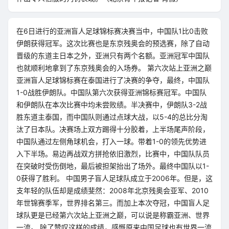
在6日进行的亚洲盲人足球锦标赛决赛当中，中国队1比0击败
伊朗获得冠军。这次比赛也是东京残奥会的预选赛，除了自动
晋级的东道主日本之外，亚洲只有两个名额。亚洲冠军中国队
也就顺利地拿到了东京残奥会的入场券。 第六次站上亚洲之巅
亚洲盲人足球锦标赛在泰国进行了决赛的争夺，最终，中国队
1-0战胜伊朗队。中国队第六次获得亚洲锦标赛冠军。中国队
和伊朗队在本次比赛中均未尝败绩。半决赛中，伊朗队3-2战
胜东道主泰国，而中国队则通过点球大战，以5-4的总比分淘
汰了日本队。决赛场上双方踢得十分胶着，上半场尾声阶段，
中国队通过左侧角球机会，打入一球。带着1-0的领先优势进
入下半场。易边再战双方拼抢依旧激烈，比赛中，中国队队员
在突破时受伤倒地，最后被担架抬出了场外。最终中国队以1-
0获得了胜利。 中国男子盲人足球队成立于2006年。但是，这
支年轻的队伍却是成绩斐然：2008年北京残奥会亚军、2010
年世锦赛季军，世界排名第三。而加上本次夺冠，中国盲人足
球队更是已经第六次站上亚洲之巅，可以说是称霸亚洲、世界
一流。 除了赞叹这样的成绩，感慨原来中国足球也有世界一流