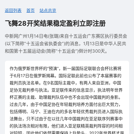
返回列表
首页
站点总览
飞舞28开奖结果稳定盈利立即注册
中新网广州1月14日电(张璐)来自十五运会广东赛区执行委员会
(以下简称“十五运会省执委会”)的消息，1月13日是中华人民共
和国第十五届运动会(简称“十五运会”)倒计时300天。
作为俄罗斯世界杯的“预演”，新一届国际足联联合会杯比赛将
于6月17日在俄罗斯揭幕。国际足联此前也公布了本届赛事的
裁判员执法名单。在9名国际主裁中，有两人来自亚洲，中国
足协无裁判参与执法。亚足联传来的信息显示，执法明年世界
杯正赛的主裁、助理裁判队伍中也不会出现中国裁判的身影。
过去几年，由于中国足协在年轻裁判培养方面付出巨大努力，
包括傅明、马宁、王迪在内的多名年轻优秀裁判员进入国际执
法舞台，只不过由于在以往几年中国裁判在亚足联序列赛事中
的执法场次相对有限，他们进入亚足联精英裁判阵容的时间相
对较短，因此他们依然需要保持上升势头，2022年世界杯才是