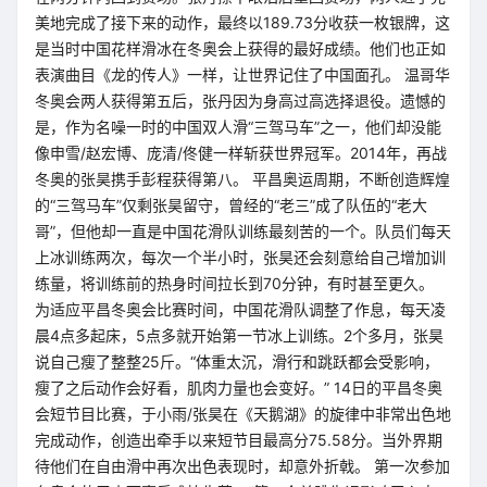
美地完成了接下来的动作，最终以189.73分收获一枚银牌，这
是当时中国花样滑冰在冬奥会上获得的最好成绩。他们也正如
表演曲目《龙的传人》一样，让世界记住了中国面孔。 温哥华
冬奥会两人获得第五后，张丹因为身高过高选择退役。遗憾的
是，作为名噪一时的中国双人滑“三驾马车”之一，他们却没能
像申雪/赵宏博、庞清/佟健一样斩获世界冠军。2014年，再战
冬奥的张昊携手彭程获得第八。 平昌奥运周期，不断创造辉煌
的“三驾马车”仅剩张昊留守，曾经的“老三”成了队伍的“老大
哥”，但他却一直是中国花滑队训练最刻苦的一个。队员们每天
上冰训练两次，每次一个半小时，张昊还会刻意给自己增加训
练量，将训练前的热身时间拉长到70分钟，有时甚至更久。
为适应平昌冬奥会比赛时间，中国花滑队调整了作息，每天凌
晨4点多起床，5点多就开始第一节冰上训练。2个多月，张昊
说自己瘦了整整25斤。“体重太沉，滑行和跳跃都会受影响，
瘦了之后动作会好看，肌肉力量也会变好。” 14日的平昌冬奥
会短节目比赛，于小雨/张昊在《天鹅湖》的旋律中非常出色地
完成动作，创造出牵手以来短节目最高分75.58分。当外界期
待他们在自由滑中再次出色表现时，却意外折戟。 第一次参加