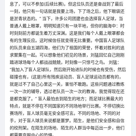
息了，可以不参加(后续比赛)。但这位队员还是奋战到了最后
一刻，他只有一句话就是我要上场，下了场之后，他下眼袋还
是淤青状态的。” 当下，许多公司团建也会选择盲人足球，当
普通人戴上眼罩，明明知道只有一块平地，但你的脑海中：时
时刻刻前方都诞生着万丈深渊。这是我们每个人戴上眼罩都会
有的生理反应。这时候信任就变得无比重要。中国盲人足球队
的队员来自五湖四海，他们为了祖国的荣誉，怀着对胜利的追
求聚集在一起。可以想象他们初见的场景，刘猛回忆自己刚刚
踏进球场每个人都战战兢兢，时刻像一只惊弓之鸟。 刘猛：
“我加入了盲人足球队，然后刚开始进队的时候也有受伤，然后
碰撞也有，(这是)所有残疾运动员、盲人足球运动员都有的，
就是过不了自己心里这一关，害怕不敢跑。这些问题通过教练
一次一次的辅导，透过老队员一次一次的教诲，我觉得现在还
是都克服了。” 盲人最怕去到陌生的地方；而足球比赛最大的
特点，就是不停在不同国家的不同场地举行比赛。不停切换比
赛场所，盲人球员毫无安全感可言。不同的场地、不同的对
手，对于盲人球员来说都是噩梦。陌生，是他们安全感和自信
的绞刑架。在陌生的场地、陌生的人群当中每迈出一步，他们
都需要克服内心的恐惧。