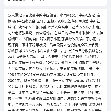
双人滑短节目比赛中的中国组合于小雨/张昊。中新社记者 崔
楠 摄 (平昌冬奥会)坚守，五朝元老张昊诠释何为热爱 中新社
韩国江陵2月15日电(邢翀)以第八名结束自己第五次冬奥征程，
花滑老将张昊说，有些遗憾。 在14日的短节目中取得个人最佳
成绩后，15日的自由滑决赛于小雨/张昊数次失误，于小雨出
现摔倒、落冰不稳等状况，后半段两人也没能完全跟上节奏，
最终获得128.52分排名自由滑第11，加上短节目分数后以总分
204.10分排名第8。 “其实今天早上我们练习时做得特别好，
本来想突破一个好分数。”张昊说，他们早上七点就来到赛场，
为了保存体力甚至都没回奥运村，结果确实很遗憾。 出生于
1984年的张昊4岁开始接触花样滑冰，8岁接受专业训练。
2002年，18岁的他携手张丹第一次站在奥运赛场，获得第11
名；四年后的都灵，他们短节目后的成绩超过两组队友，排名
第二，让中国队看到了夺冠希望，于是在自由滑中，他们决定
放手一搏，挑战高难度四周抛跳动作，没想到张丹重重摔倒在
地，当时现场一片沉寂。 根据规定，选手因受伤中断比赛必须
在两分钟内回到赛场。张丹擦干眼泪后重回赛场，两人近乎完