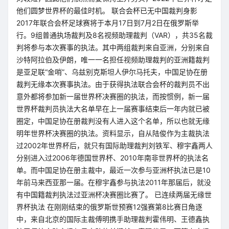
他们圆梦世界杯的最佳时机。 联合会杯已无中国裁判身影
2017年联合会杯足球赛将于本月17日到7月2日在俄罗斯举
行。9组普通执场裁判及8名视频助理裁判（VAR），共35名裁
判将参与本次赛事的执法。其中两组裁判来自亚洲，分别来自
沙特阿拉伯及伊朗，唯一一名担任视频助理裁判的亚洲籍裁判
是亚足联“金哨”、乌兹别克斯坦人伊尔马托夫，中国足协在册
裁判无缘本次赛事执法。由于获得执法联合会杯的裁判员不出
意外都将参加新一届世界杯决赛圈的执法，而按惯例，新一届
世界杯裁判员执法大名单早在上一届赛事结束后一年内就已被
圈定，中国足协在册裁判没有人进入这个名单，所以也就无缘
明年世界杯决赛圈的执法。资料显示，自从陆俊作为主裁执法
过2002年世界杯后，就只有国际助理裁判刘铁军、穆宇鑫两人
分别进入过2006年德国世界杯、2010年南非世界杯的执法名
单。而中国足协在册主裁中，最近一次参与亚洲杯执法已是10
年前马来西亚那一届。在穆宇鑫参与执法2011年那届后，就没
有中国籍裁判执法过亚洲杯决赛圈比赛了。 已连续两届无缘世
界杯执法 在刚刚结束的俄罗斯世预赛12强赛第8比赛日角逐
中，来自北京的国际主裁傅明携手助理裁判霍伟明、王德鑫执