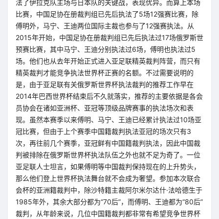
法了伊拉克队主场与日本队的关键战，表现优异。而算上本场
比赛，中国足协在册裁判组已先后执法了5场12强赛比赛，除
傅明外，马宁、王迪两位国际主裁也参与了12强赛执法。从
2015年开始，中国足协在册裁判组已先后执法过17场俄罗斯世
预赛比赛，其中马宁、王迪分别执法过6场，傅明也执法过5
场。他们也从去年开始正式进入亚足联精英裁判阵营，而只有
精英裁判才能竞争执法世界杯正赛的名额。不过需要说明的
是，由于亚足联有关俄罗斯世界杯执法裁判的推荐工作早在
2014年巴西世界杯结束后不久就落实，推荐的主要依据是各会
员协会在诸如亚洲杯、亚冠等顶级品牌赛事的执法场次和表
现。虽然本赛季以来傅明、马宁、王迪已经累计执法过10场亚
冠比赛，但由于上个赛季中国籍裁判执法亚冠的场次只有3
次，再往前几个赛季，亚冠鲜有中国籍裁判执法，因此中国裁
判被排除在俄罗斯世界杯执法队伍之外也就不足为奇了。一位
亚足联人士坦言，如果傅明等中国裁判保持现在的上升势头，
那么他们登上世界杯执法舞台就不会成为奢望。参加本次联合
会杯的亚洲籍裁判中，除沙特籍主裁阿尔米尔达什·法哈德生于
1985年外，其余大部分都为“70后”，而傅明、王迪都为“80后”
裁判，从年龄来说，几位中国籍裁判都非常有希望竞争世界杯