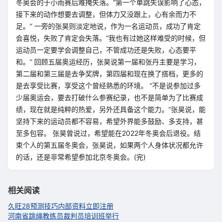
冬奥会的于小雨赛后难掩失落。“第一个单跳失误影响了心态，
接下来的动作想要去调整，但体力又没跟上，心有余而力不
足。” 一旁的张昊则淡定地说，作为一名运动员，成功了肯定
会喜悦，失败了肯定会失落。“我也有过她这样难受的时候，但
运动员一定要学会调整自己，不管成功还是失败，心态要平
和。” 回顾五届奥运经历，张昊说第一届和张丹主要是学习，
第二届和第三届是去争奖牌，第四届和现在换了搭档，更多的
是去享受比赛，享受这个曾经熟悉的环境。 “不是说参加过多
少届奥运会，要去打破什么参赛纪录，也不是简单为了比赛成
绩，现在就是纯粹的热爱，另外还具备这个能力。”张昊说，能
坚持下来的运动员都不容易，希望外界能多鼓励、多支持，甚
至多包容。 张昊曾说过，希望能在2022年冬奥会后退役。结
束个人的第五届冬奥会，张昊说，如果两个人身体状况都允许
的话，还是非常希望参加北京冬奥会。(完)
相关阅读
久旺28预测技巧内部资料立即注册
河南省跳绳教练员裁判员培训班举行