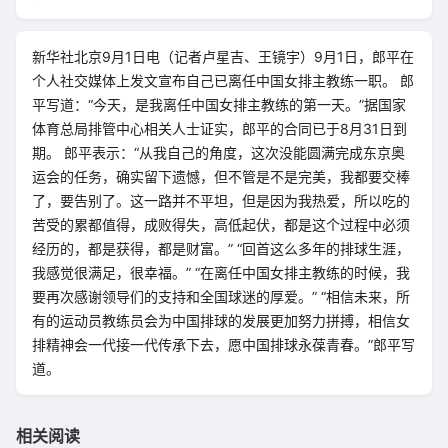
新华社北京9月1日电（记者卢星吉、王镜宇）9月1日，郎平在
个人社交媒体上发文宣布自己已离任中国女排主教练一职。 郎
平写道：“今天，是我离任中国女排主教练的第一天。”据国家
体育总局排管中心相关人士证实，郎平的合同已于8月31日到
期。 郎平表示：“从我自己的角度，这次没能圆满完成东京奥
运会的任务，确实留下遗憾，但不管是不是完美，我都要交棒
了，要告别了。这一路并不平坦，但是因为我热爱，所以吃的
苦受的累都值得，成败得失，高低起伏，都是这个过程中必须
经历的，都是获得，都是财富。” “回首这么多年的排球生涯，
我感觉很满足，很幸福。” “在离任中国女排主教练的时候，我
要再次感谢领导们的支持和全国球迷的厚爱。” “相信未来，所
有的运动员教练员会为中国排球的发展更加努力拼搏，相信女
排精神会一代接一代传承下去，愿中国排球永葆青春。”郎平写
道。
相关阅读