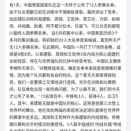
有1天，中国男篮国家队在这一天终于公布了12人参赛名单。
由于队长周鹏日前在训练中不慎脚趾骨裂，最终退出了竞争，
因此随队训练的易建联、周琦、王哲林、郭艾伦、方硕、赵继
伟、孙铭徽、赵睿、阿不都沙拉木、任骏飞、可兰白克和翟晓
川最终入围参赛名单。 自5月初集中以来，中国男篮历经3个
多月的集训备战，将初始的20人大名单逐渐缩减，直到昨天产
生12人参赛名单。在此期间，中国队一共打了17场热身赛，战
绩是9胜8负。以易建联、周琦和王哲林3名内线为核心组建的
全新阵容，将在与世界强队的比拼中经受考验。 中国队主教练
李楠昨天表示，“对教练组来说，确定名单本来就是很艰难的事
情，因为每个队员都有各自的特点。这个夏天大家练得很刻
苦，我们一定要慎之又慎地进行选择。另外在训练和比赛期
间，队伍难免出现一些伤病问题，为了以备不测，我们到今天
才公布了名单。” 12名球员中，中锋有3人、前锋4人、后卫5
人。其中，易建联无疑是中国队的核心，这将是他第三次登上
世界杯的舞台。他在攻防两端的表现将决定球队能够在世界杯
的赛事中走多远。周琦和王哲林作为易建联的内线搭档，将根
据比赛和对手的情况轮换登场。3人联手组成的“内线长城”将成