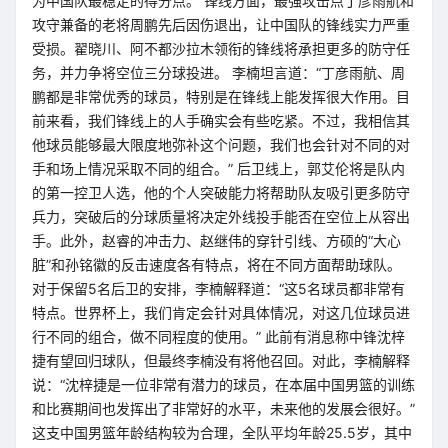
为中国队最稳定的得分点。 锋线方面，最强攻击点丁彦雨航和
攻守兼备的老将周鹏先后因伤退出，让中国队的锋线实力严重
受损。翟晓川、阿不都沙拉木领衔的锋线将承担更多的防守任
务，并力争将空位三分球投进。 李楠坦言道：“丁彦雨航、周
鹏都是非常优秀的球员，特别是在锋线上能发挥很大作用。目
前来看，我们锋线上的人手确实会有些吃紧。不过，我相信其
他球员能够最大限度地弥补这个问题，我们也会针对不同的对
手和场上情况采取不同的组合。” 后卫线上，郭艾伦将是队内
的第一控卫人选，他的个人突破能力将帮助队友吸引更多防守
兵力，突破后的分球质量将决定外线投手能否在空位上从容出
手。此外，赵睿的冲击力、赵继伟的穿针引线、方硕的“大心
脏”和孙铭徽的反击速度各有特点，将在不同方面帮助球队。
对于保留5名后卫的安排，李楠解释道：“这5名球员都非常有
特点。世界杯上，我们肯定会针对具体情况，对这几位球员进
行不同的组合，做不同程度的使用。” 此前有消息称中锋沈梓
捷有望回归球队，但最终李楠没有将他召回。对此，李楠解释
说：“沈梓捷是一位非常有潜力的球员，在本届中国男篮的训练
和比赛期间也发挥出了非常好的水平，未来他的发展会很好。”
这支中国男篮年龄结构较为合理，全队平均年龄25.5岁，其中